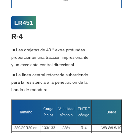
LR451
R-4
■ Las orejetas de 40 ° extra profundas
proporcionan una tracción impresionante
y un excelente control direccional
■ La línea central reforzada subarriendo
para la resistencia a la penetración de la
banda de rodadura
Carga
Velocidad
ENTRE
Tamaño
Borde
índice
símbolo
código
280/80R20 en
133/133
A8/b.
R-4
W8 W9 W10