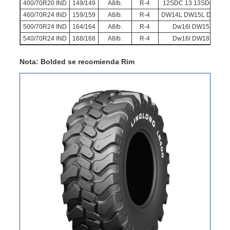
400/70R20 IND
149/149
A8/b.
R-4
12SDC 13 13SDC 14
460/70R24 IND
159/159
A8/b.
R-4
DW14L DW15L Dw16l
500/70R24 IND
164/164
A8/b.
R-4
Dw16l DW15L
540/70R24 IND
168/168
A8/b.
R-4
Dw16l DW18L
Nota: Bolded se recomienda Rim